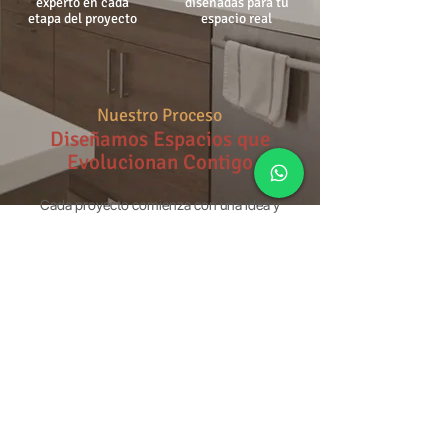
experto en cada
diseñadas para tu
etapa del proyecto
espacio real
Nuestro Proceso
Diseñamos Espacios que
Evolucionan Contigo
Cada proyecto comienza con una idea y
se convierte en una solución funcional,
personalizada y pensada para tu estilo de
vida.
En Cubo Muebles Modulares
combinamos diseño, precisión y
acompañamiento profesional para
transformar tu espacio con criterio,
calidad y visión a largo plazo.
COTIZA TU PROYECTO