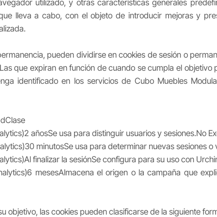
navegador utilizado, y otras características generales predef
 que lleva a cabo, con el objeto de introducir mejoras y pr
alizada.
 permanencia, pueden dividirse en cookies de sesión o perma
. Las que expiran en función de cuando se cumpla el objetivo p
nga identificado en los servicios de Cubo Muebles Modul
adClase
ytics)2 añosSe usa para distinguir usuarios y sesiones.No E
lytics)30 minutosSe usa para determinar nuevas sesiones o 
ytics)Al finalizar la sesiónSe configura para su uso con Urch
alytics)6 mesesAlmacena el origen o la campaña que expli
u objetivo, las cookies pueden clasificarse de la siguiente for