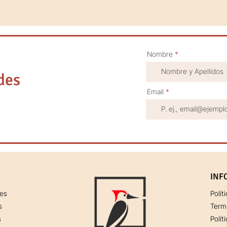
Nombre
des
Email
INF
res
Polít
s
Term
s
Polít