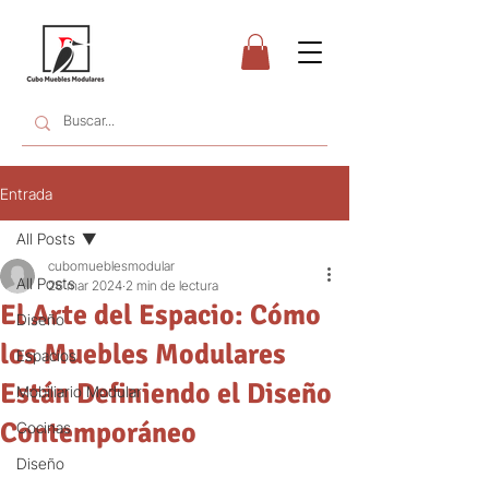
Entrada
All Posts
cubomueblesmodular
All Posts
26 mar 2024
2 min de lectura
El Arte del Espacio: Cómo
Diseño
los Muebles Modulares
Espacios
Están Definiendo el Diseño
Mobiliario Modular
Contemporáneo
Cocinas
Diseño