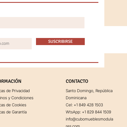
SUSCRIBIRSE
ORMACIÓN
CONTACTO
icas de Privacidad
Santo Domingo, República
inos y Condiciones
Dominicana
icas de Cookies
Cel:
+1 849 428 1503
icas de Garantía
WtsApp: +1 829 844 1509
info@cubomueblesmodula
res.com