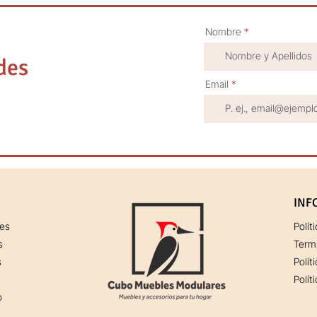
Nombre
des
Email
INF
res
Polít
s
Term
s
Polít
Polít
o